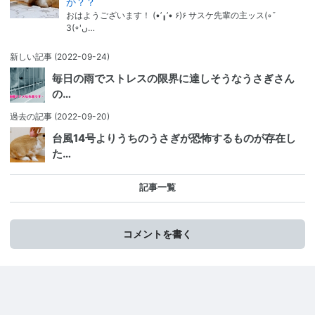
か？？
おはようございます！ (•’╻’• ۶)۶ サスケ先輩の主ッス(◦˘
З(◦'ں…
新しい記事
(2022-09-24)
毎日の雨でストレスの限界に達しそうなうさぎさん
の…
過去の記事
(2022-09-20)
台風14号よりうちのうさぎが恐怖するものが存在し
た…
記事一覧
コメントを書く