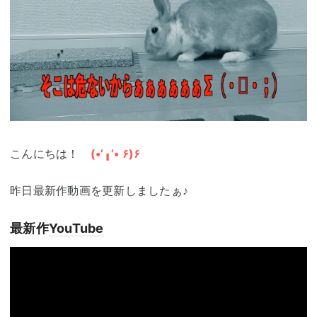
こんにちは！
(•’╻’• ۶)۶
昨日最新作動画を更新しましたぁ♪
最新作
YouTube