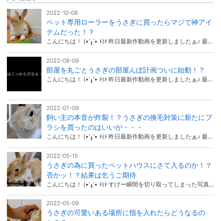
2022-10-06
ペット専用ローラーをうさぎに買ったらマジで神アイ
テムだった！？
こんにちは！ (•’╻’• ۶)۶ 昨日最新作動画を更新しましたぁ♪ 最…
2022-08-09
部屋を丸ごとうさぎの部屋んぽ計画ついに始動！？
こんにちは！ (•’╻’• ۶)۶ 昨日最新作動画を更新しましたぁ♪ 最…
2022-07-09
飼い主の本音が炸裂！？うさぎの換毛対策に新たにブ
ラシを買ったのはいいが・・・
こんにちは！ (•’╻’• ۶)۶ 昨日最新作動画を更新しましたぁ♪ 最…
2022-05-15
うさぎの為に買ったペットハウスにさて入るのか！？
否かッ！？結果は乞うご期待
こんにちは！ (•’╻’• ۶)۶ すげー瞬間を切り取ってしまった写真…
2022-05-09
うさぎの可愛いある場所に指を入れたらどうなるの