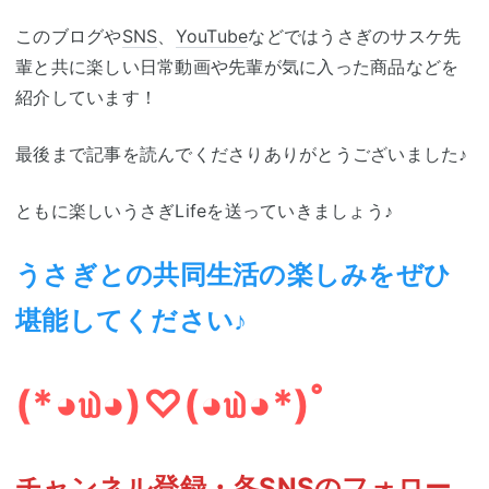
このブログや
SNS
、
YouTube
などではうさぎのサスケ先
輩と共に楽しい日常動画や先輩が気に入った商品などを
紹介しています！
最後まで記事を読んでくださりありがとうございました♪
ともに楽しいうさぎLifeを送っていきましょう♪
うさぎとの共同生活の楽しみをぜひ
堪能してください♪
(*◕௰◕)♡(◕௰◕*)ﾟ
チャンネル登録・各
SNS
のフォロー